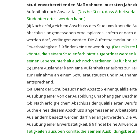
studienvorbereitenden Maßnahmen im ersten Jahr d
Aufenthalt nach Absatz 1a.
(Das heißt u.u. dass Arbeitserl
Studenten erteilt werden kann.)
(4) Nach erfolgreichem Abschluss des Studiums kann die A
Abschluss angemessenen Arbeitsplatzes, sofern er nach d
werden darf, verlängert werden. Die Aufenthaltserlaubnis
Erwerbstätigkeit. § 9 findet keine Anwendung.
(Das müsste 
könnte, die seinem Studienfach nicht zugeordnet werden 
seinen Lebensunterhalt auch noch verdienen. Dafür bräuc
(5) Einem Ausländer kann eine Aufenthaltserlaubnis zur Te
zur Teilnahme an einem Schüleraustausch und in Ausnahmefä
entsprechend.
(5a) Dient der Schulbesuch nach Absatz 5 einer qualifiziert
Ausübung einer von der Ausbildung unabhängigen Beschäft
(5b) Nach erfolgreichem Abschluss der qualifizierten Beruf
Suche eines diesem Abschluss angemessenen Arbeitsplatz
Ausländern besetzt werden darf, verlängert werden. Die A
Ausübung einer Erwerbstätigkeit. § 9 findet keine Anwendu
Tätigkeiten ausüben könnte, die seinem Ausbildungsberuf 