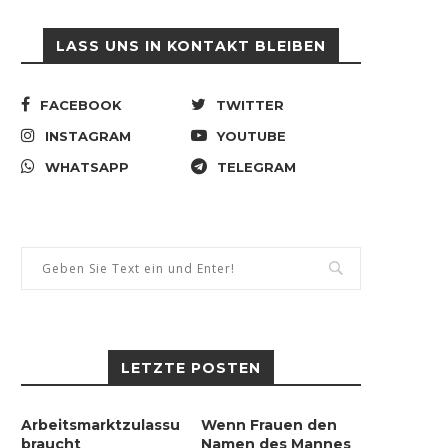
entdeckt.
3. Mai 2021
31. Mai 2021
LASS UNS IN KONTAKT BLEIBEN
FACEBOOK
TWITTER
INSTAGRAM
YOUTUBE
WHATSAPP
TELEGRAM
LETZTE POSTEN
Arbeitsmarktzulassung
Wenn Frauen den
braucht
Namen des Mannes