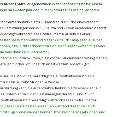
es Aufenthalts
, ausgenommen in der Ferienzeit, und bei einem
aubnis im zweiten Jahr der Studienvorbereitung wie bei anderen
ufenthaltserlaubnis bis zu 18 Monaten zur Suche eines diesem
en Bestimmungen der §§ 18, 19, 19a und 21 von Ausländern besetzt
 berechtigt während dieses Zeitraums zur Ausübung einer
heißen, dass man während dieser Zeit auch Tätigkeiten ausüben
können, bzw. nicht Fachkonform sind. Denn irgendwoher muss man
hte man dann kein Sperrkonto.)
ilnahme an Sprachkursen, die nicht der Studienvorbereitung dienen,
llen für den Schulbesuch erteilt werden. Absatz 2 gilt
en Berufsausbildung, berechtigt die Aufenthaltserlaubnis zur
igung bis zu zehn Stunden je Woche.
sausbildung kann die Aufenthaltserlaubnis bis zu einem Jahr zur
es, sofern er nach den Bestimmungen der §§ 18 und 21 von
ufenthaltserlaubnis berechtigt während dieses Zeitraums zur
ng.
(Das müsste heißen, dass man während dieser Zeit auch
nicht zugeordnet werden können, bzw. nicht berufsgebunden sind.