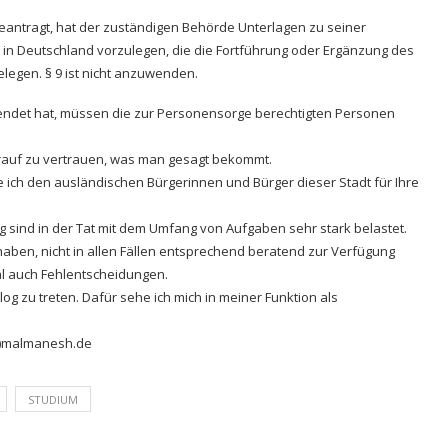
 beantragt, hat der zuständigen Behörde Unterlagen zu seiner
in Deutschland vorzulegen, die die Fortführung oder Ergänzung des
legen. § 9 ist nicht anzuwenden.
llendet hat, müssen die zur Personensorge berechtigten Personen
arauf zu vertrauen, was man gesagt bekommt.
e ich den ausländischen Bürgerinnen und Bürger dieser Stadt für Ihre
 sind in der Tat mit dem Umfang von Aufgaben sehr stark belastet.
aben, nicht in allen Fällen entsprechend beratend zur Verfügung
l auch Fehlentscheidungen.
alog zu treten. Dafür sehe ich mich in meiner Funktion als
at)malmanesh.de
STUDIUM