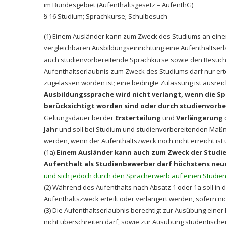
im Bundesgebiet (Aufenthaltsgesetz – AufenthG)
§ 16
Studium; Sprachkurse; Schulbesuch
(1) Einem Ausländer kann zum Zweck des Studiums an einer
vergleichbaren Ausbildungseinrichtung eine Aufenthaltser
auch studienvorbereitende Sprachkurse sowie den Besuch
Aufenthaltserlaubnis zum Zweck des Studiums darf nur ert
zugelassen worden ist; eine bedingte Zulassung ist ausrei
Ausbildungssprache wird nicht verlangt, wenn die S
berücksichtigt worden sind oder durch studienvor
Geltungsdauer bei der
Ersterteilung
und
Verlängerung
Jahr
und soll bei Studium und studienvorbereitenden Ma
werden, wenn der Aufenthaltszweck noch nicht erreicht is
(1a)
Einem Ausländer kann auch zum Zweck der Studie
Aufenthalt als Studienbewerber darf höchstens ne
und sich jedoch durch den Spracherwerb auf einen Studien
(2) Während des Aufenthalts nach Absatz 1 oder 1a soll in 
Aufenthaltszweck erteilt oder verlängert werden, sofern ni
(3) Die Aufenthaltserlaubnis berechtigt zur Ausübung einer
nicht überschreiten darf, sowie zur Ausübung studentische