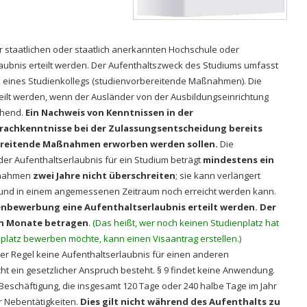
 staatlichen oder staatlich anerkannten Hochschule oder
laubnis erteilt werden. Der Aufenthaltszweck des Studiums umfasst
 eines Studienkollegs (studienvorbereitende Maßnahmen). Die
eilt werden, wenn der Ausländer von der Ausbildungseinrichtung
chend.
Ein Nachweis von Kenntnissen in der
prachkenntnisse bei der Zulassungsentscheidung bereits
bereitende Maßnahmen erworben werden sollen.
Die
der Aufenthaltserlaubnis für ein Studium beträgt
mindestens ein
ßnahmen
zwei Jahre nicht überschreiten
; sie kann verlängert
t und in einem angemessenen Zeitraum noch erreicht werden kann.
nbewerbung eine Aufenthaltserlaubnis erteilt werden. Der
un Monate betragen
.
(Das heißt, wer noch keinen Studienplatz hat
platz bewerben möchte, kann einen Visaantrag erstellen.)
der Regel keine Aufenthaltserlaubnis für einen anderen
cht ein gesetzlicher Anspruch besteht. § 9 findet keine Anwendung.
 Beschäftigung, die insgesamt 120 Tage oder 240 halbe Tage im Jahr
r Nebentätigkeiten.
Dies gilt nicht während des Aufenthalts zu