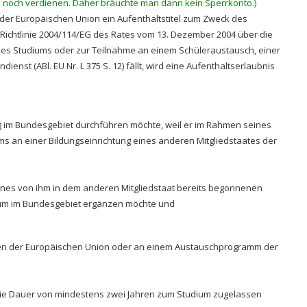
noch verdienen. Daher bräuchte man dann kein Sperrkonto.)
der Europäischen Union ein Aufenthaltstitel zum Zweck des
Richtlinie 2004/114/EG des Rates vom 13. Dezember 2004 über die
nes Studiums oder zur Teilnahme an einem Schüleraustausch, einer
st (ABl. EU Nr. L 375 S. 12) fällt, wird eine Aufenthaltserlaubnis
ng im Bundesgebiet durchführen möchte, weil er im Rahmen seines
ums an einer Bildungseinrichtung eines anderen Mitgliedstaates der
eines von ihm in dem anderen Mitgliedstaat bereits begonnenen
ium im Bundesgebiet ergänzen möchte und
en der Europäischen Union oder an einem Austauschprogramm der
 die Dauer von mindestens zwei Jahren zum Studium zugelassen