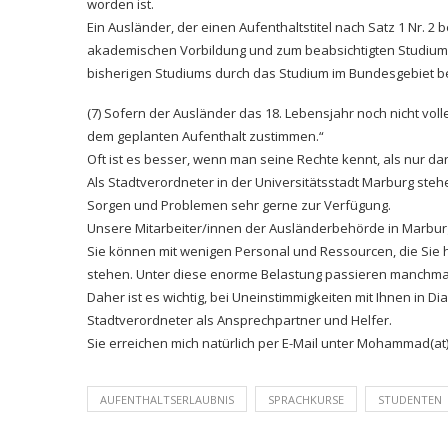
worden ist.
Ein Ausländer, der einen Aufenthaltstitel nach Satz 1 Nr. 2
akademischen Vorbildung und zum beabsichtigten Studium 
bisherigen Studiums durch das Studium im Bundesgebiet be
(7) Sofern der Ausländer das 18. Lebensjahr noch nicht vo
dem geplanten Aufenthalt zustimmen.“
Oft ist es besser, wenn man seine Rechte kennt, als nur d
Als Stadtverordneter in der Universitätsstadt Marburg steh
Sorgen und Problemen sehr gerne zur Verfügung.
Unsere Mitarbeiter/innen der Ausländerbehörde in Marburg
Sie können mit wenigen Personal und Ressourcen, die Sie h
stehen. Unter diese enorme Belastung passieren manchma
Daher ist es wichtig, bei Uneinstimmigkeiten mit Ihnen in Di
Stadtverordneter als Ansprechpartner und Helfer.
Sie erreichen mich natürlich per E-Mail unter Mohammad(
AUFENTHALTSERLAUBNIS
SPRACHKURSE
STUDENTEN