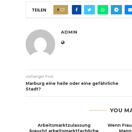
TEILEN
1
ADMIN
vorheriger Post
Marburg eine heile oder eine gefährliche
Stadt?
YOU MA
zieren
Arbeitsmarktzulassung
Wenn Frau
n
braucht arbeitsmarktfachliche
Mann