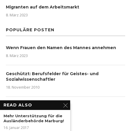
Migranten auf dem Arbeitsmarkt
8. März 2023
POPULÄRE POSTEN
Wenn Frauen den Namen des Mannes annehmen
8. März 2023
Geschützt: Berufsfelder für Geistes- und
Sozialwissenschaftler
18. November 2010
READ ALSO
Persischkurs für Anfänger
14. April 2013
Mehr Unterstützung für die
Ausländerbehörde Marburg!
16. Januar 2017