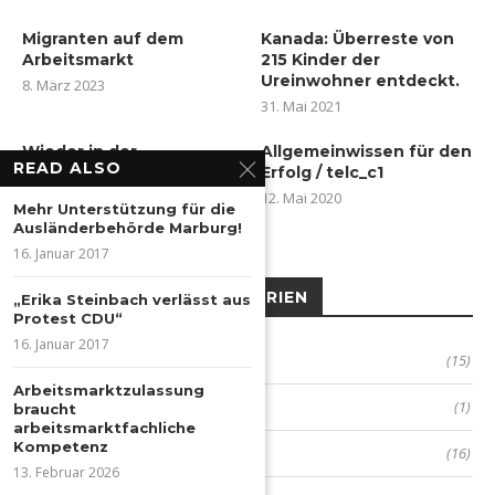
Migranten auf dem
Kanada: Überreste von
Arbeitsmarkt
215 Kinder der
Ureinwohner entdeckt.
8. März 2023
31. Mai 2021
Wieder in der
Allgemeinwissen für den
READ ALSO
Stadtverordnetenversammlung
Erfolg / telc_c1
3. Mai 2021
12. Mai 2020
Mehr Unterstützung für die
Ausländerbehörde Marburg!
16. Januar 2017
KATEGORIEN
„Erika Steinbach verlässt aus
Protest CDU“
16. Januar 2017
Allgemein
(15)
Arbeitsmarktzulassung
Berufsberatung
(1)
braucht
arbeitsmarktfachliche
Kompetenz
Politik
(16)
13. Februar 2026